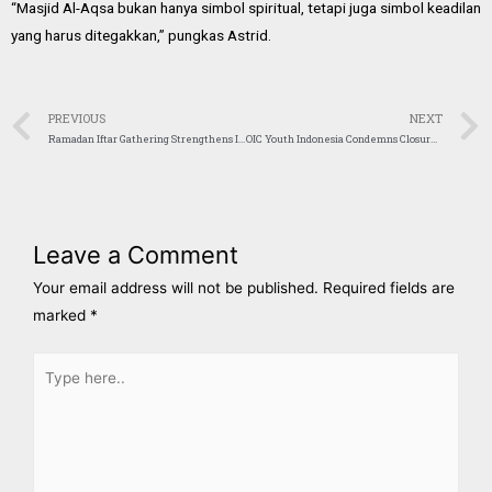
“Masjid Al-Aqsa bukan hanya simbol spiritual, tetapi juga simbol keadilan
yang harus ditegakkan,” pungkas Astrid.
PREVIOUS
NEXT
Ramadan Iftar Gathering Strengthens Indonesia–Azerbaijan Friendship and Values-Based Cooperation in the Islamic World
OIC Youth Indonesia Condemns Closure of Al-Aqsa Mosque During Ramadan, Calls It a Violation of International Law
Leave a Comment
Your email address will not be published.
Required fields are
marked
*