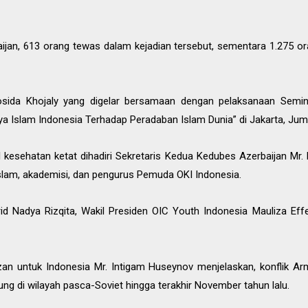
jan, 613 orang tewas dalam kejadian tersebut, sementara 1.275 or
osida Khojaly yang digelar bersamaan dengan pelaksanaan Semi
 Islam Indonesia Terhadap Peradaban Islam Dunia” di Jakarta, Juma
 kesehatan ketat dihadiri Sekretaris Kedua Kedubes Azerbaijan Mr.
lam, akademisi, dan pengurus Pemuda OKI Indonesia.
rid Nadya Rizqita, Wakil Presiden OIC Youth Indonesia Mauliza E
zan untuk Indonesia Mr. Intigam Huseynov menjelaskan, konflik Ar
sung di wilayah pasca-Soviet hingga terakhir November tahun lalu.