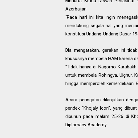
Menurut Ketua Dewan Penasihat O
Azerbaijan.
“Pada hari ini kita ingin menegas
mendukung segala hal yang menjam
konstitusi Undang-Undang Dasar 1945
Dia mengatakan, gerakan ini tida
khususnya membela HAM karena san
“Tidak hanya di Nagorno Karabakh y
untuk membela Rohingya, Uighur, Ka
hingga memperoleh kemerdekaan. Bag
Acara peringatan dilanjutkan denga
pendek “Khojaly Icon”, yang dibua
dibunuh pada malam 25-26 di Khoj
Diplomacy Academy.