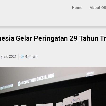
Home
About OI
esia Gelar Peringatan 29 Tahun T
ry 27, 2021
4:44 am