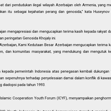
bat dari pendudukan ilegal wilayah Azerbaijan oleh Armenia, yang
udukan itu sebagai kejahatan perang dan genosida,” kata Huseyn
ijan mengapresiasi dan mengucapkan terima kasih kepada rakyat d
 peringatan Genosida Khojaly ini.
Azerbaijan, Kami Kedutaan Besar Azerbaijan mengucapkan terima 
men, dan komunitas masyarakat, yang mendukung dan mengutuk ker
h kepada pemerintah Indonesia atas penegasan kembali dukungan t
n sepenuhnya terhadap penyelesaian damai dalam konflik di kawasa
 diadopsi pada tahun 1993.
en Islamic Cooperation Youth Forum (ICYF), menyampaikan penghor