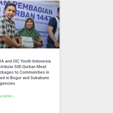
DA and OIC Youth Indonesia
stribute 500 Qurban Meat
ckages to Communities in
ed in Bogor and Sukabumi
gencies
AD MORE »