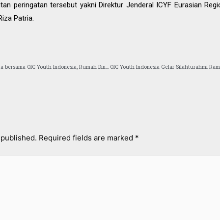
an peringatan tersebut yakni Direktur Jenderal ICYF Eurasian Reg
iza Patria.
Ngopi malam Wakil Gubernur DKI Jakarta bersama OIC Youth Indonesia, Rumah Dinas Wagub, senin 8 Februari 2020
 published.
Required fields are marked
*