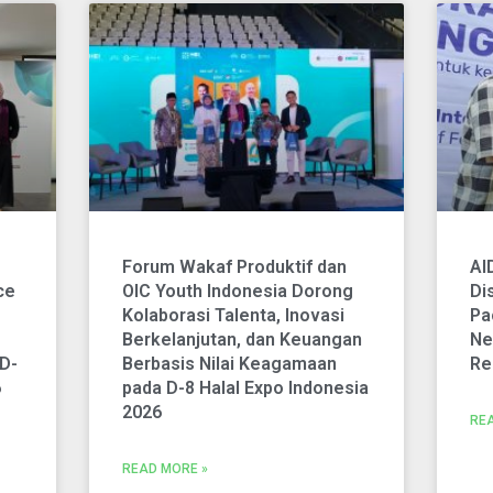
Forum Wakaf Produktif dan
AI
ce
OIC Youth Indonesia Dorong
Di
Kolaborasi Talenta, Inovasi
Pa
Berkelanjutan, dan Keuangan
Ne
 D-
Berbasis Nilai Keagamaan
Re
6
pada D-8 Halal Expo Indonesia
2026
RE
READ MORE »