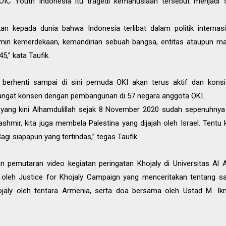
IC Youth Indonesia itu tragedi kemanusiaan tersebut menjadi s
kan kepada dunia bahwa Indonesia terlibat dalam politik internasi
in kemerdekaan, kemandirian sebuah bangsa, entitas ataupun masy
,” kata Taufik.
k berhenti sampai di sini pemuda OKI akan terus aktif dan ko
gat konsen dengan pembangunan di 57 negara anggota OKI.
ang kini Alhamdulillah sejak 8 November 2020 sudah sepenuhnya mil
shmir, kita juga membela Palestina yang dijajah oleh Israel. Tent
i siapapun yang tertindas,” tegas Taufik.
n pemutaran video kegiatan peringatan Khojaly di Universitas Al 
t oleh Justice for Khojaly Campaign yang menceritakan tentang s
aly oleh tentara Armenia, serta doa bersama oleh Ustad M. Ik