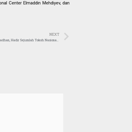
ional Center Elmaddin Mehdiyev, dan
NEXT
OIC Youth Indonesia Gelar Silahturahmi Ramadhan, Hadir Sejumlah Tokoh Nasional dan Ketum-ketum Lintas OKP