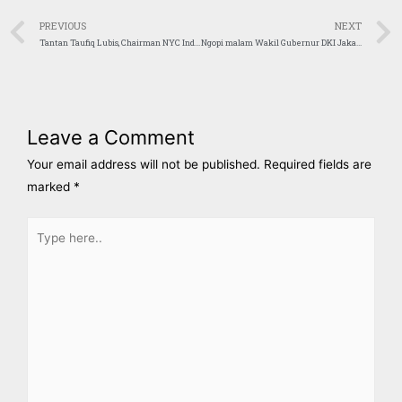
PREVIOUS
NEXT
Tantan Taufiq Lubis, Chairman NYC Indonesia gives his highest appreciation to all SAR teams
Ngopi malam Wakil Gubernur DKI Jakarta bersama OIC Youth Indonesia, Rumah Dinas Wagub, senin 8 Februari 2020
Leave a Comment
Your email address will not be published.
Required fields are
marked
*