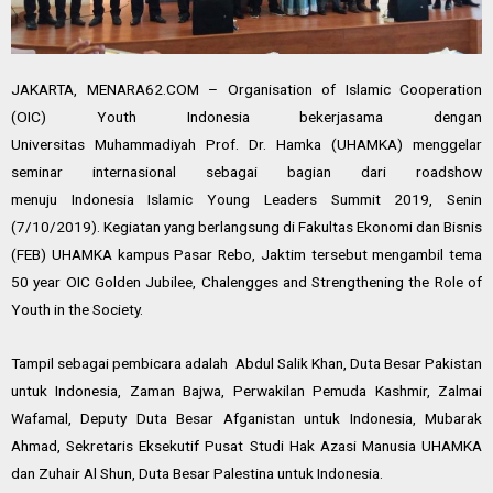
JAKARTA,
MENARA62
.COM – Organisation of Islamic Cooperation
(OIC) Youth
Indonesia
bekerjasama dengan
Universitas
Muhammadiyah
Prof. Dr. Hamka (
UHAMKA
) menggelar
seminar internasional sebagai bagian dari roadshow
menuju
Indonesia
Islamic Young Leaders Summit 2019, Senin
(7/10/2019). Kegiatan yang berlangsung di Fakultas Ekonomi dan Bisnis
(FEB) UHAMKA kampus Pasar Rebo, Jaktim tersebut mengambil tema
50 year OIC Golden Jubilee, Chalengges and Strengthening the Role of
Youth in the Society.
Tampil sebagai pembicara adalah Abdul Salik Khan, Duta Besar Pakistan
untuk
Indonesia
, Zaman Bajwa, Perwakilan Pemuda Kashmir, Zalmai
Wafamal, Deputy Duta Besar Afganistan untuk
Indonesia
, Mubarak
Ahmad, Sekretaris Eksekutif Pusat Studi Hak Azasi Manusia UHAMKA
dan Zuhair Al Shun, Duta Besar Palestina untuk
Indonesia
.