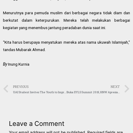
Menurutnya para pemuda muslim dari berbagai negara tidak diam dan
berkutat dalam keterpurukan. Mereka telah melakukan berbagai
kegiatan yang menembus jantung peradaban dunia saat ini.
“Kita harus berupaya menyatukan mereka atas nama ukuwah Islamiyah,”
tandas Mubarak Ahmad.
By
Inung Kurnia
PREVIOUS
NEXT
UAI Student Invites The Youth to Improve Indonesian Diplomacy in Global Stage
Buka IIYLS Summit 2019, HNW Apresiasi Anak Muda Islam Indonesia
Leave a Comment
Your email address will not be published.
Required fields are