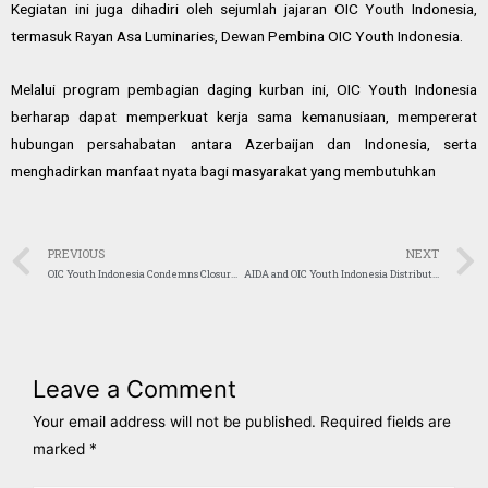
Kegiatan ini juga dihadiri oleh sejumlah jajaran OIC Youth Indonesia,
termasuk Rayan Asa Luminaries, Dewan Pembina OIC Youth Indonesia.
Melalui program pembagian daging kurban ini, OIC Youth Indonesia
berharap dapat memperkuat kerja sama kemanusiaan, mempererat
hubungan persahabatan antara Azerbaijan dan Indonesia, serta
menghadirkan manfaat nyata bagi masyarakat yang membutuhkan
PREVIOUS
NEXT
OIC Youth Indonesia Condemns Closure of Al-Aqsa Mosque During Ramadan, Calls It a Violation of International Law
AIDA and OIC Youth Indonesia Distribute 500 Qurban Meat Packages to Communities in Need in Bogor and Sukabumi Regencies
Leave a Comment
Your email address will not be published.
Required fields are
marked
*