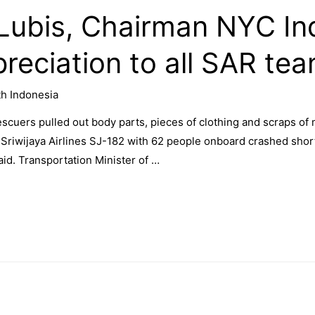
 Lubis, Chairman NYC In
preciation to all SAR te
h Indonesia
scuers pulled out body parts, pieces of clothing and scraps of
Sriwijaya Airlines SJ-182 with 62 people onboard crashed shortl
said. Transportation Minister of …