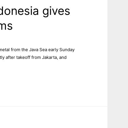
donesia gives
ams
 metal from the Java Sea early Sunday
y after takeoff from Jakarta, and